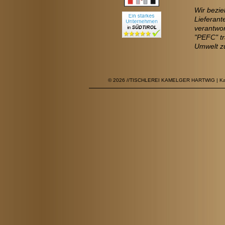
Wir bezie
Lieferant
verantwor
"PEFC" tr
Umwelt zu
© 2026 //TISCHLEREI KAMELGER HARTWIG | Kamelg