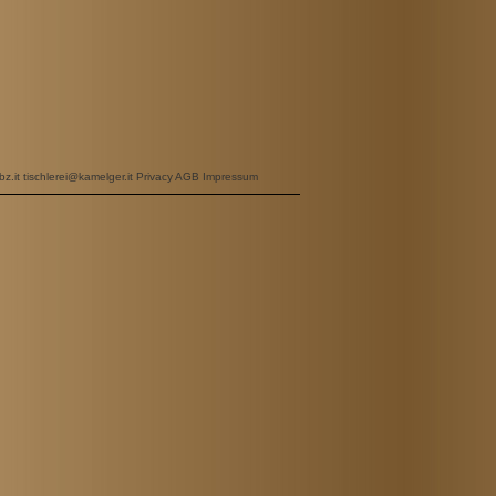
z.it
tischlerei@kamelger.it
Privacy
AGB
Impressum