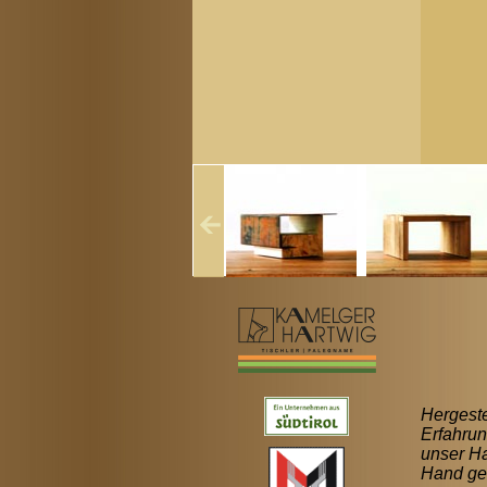
Hergeste
Erfahrun
unser Ha
Hand ge