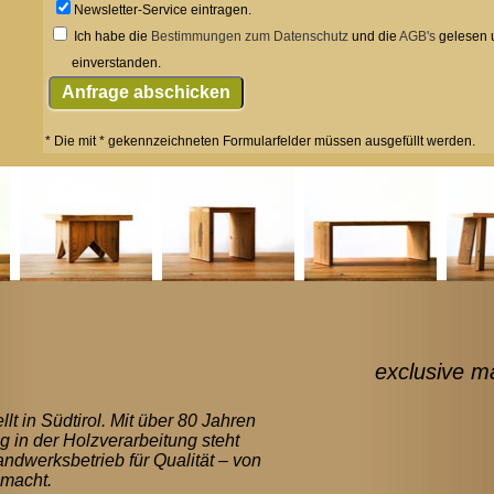
Newsletter-Service eintragen.
Ich habe die
Bestimmungen zum Datenschutz
und die
AGB's
gelesen 
einverstanden.
* Die mit * gekennzeichneten Formularfelder müssen ausgefüllt werden.
exclusive ma
llt in Südtirol. Mit über 80 Jahren
g in der Holzverarbeitung steht
ndwerksbetrieb für Qualität – von
macht.