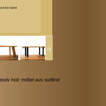
und bin damit
ssiv holz möbel aus südtirol